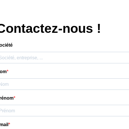
Contactez-nous !
ociété
om
rénom
mail